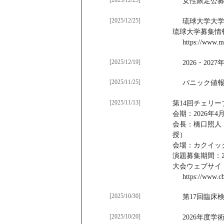
[2025/12/25]
女性限定公
[2025/12/25]
琉球大学大学
琉球大学募集情報
https://www.me
[2025/12/19]
2026・202
[2025/11/25]
パニック値報
[2025/11/13]
第14回チェリ
会期：2026年
会長：橋口照人
授）
会場：カクイッ
演題募集期間：2
大会ウェブサイ
https://www.c
[2025/10/30]
第17回臨床
[2025/10/20]
2026年度