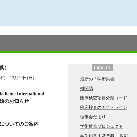
千葉）
木)～12月20日(日)
最新の「学術集会」
機関誌
icine International
臨床検査項目分類コード
始のお知らせ
臨床検査のガイドライン
理事会だより
についてのご案内
学術推進プロジェクト
学生用共用基準範囲 改訂