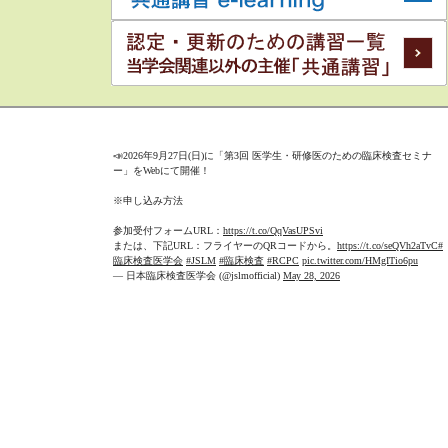
📣2026年9月27日(日)に「第3回 医学生・研修医のための臨床検査セミナ
ー」をWebにて開催！
※申し込み方法
参加受付フォームURL：
https://t.co/QqVasUPSvi
または、下記URL：フライヤーのQRコードから。
https://t.co/seQVh2aTvC
#
臨床検査医学会
#JSLM
#臨床検査
#RCPC
pic.twitter.com/HMgITio6pu
— 日本臨床検査医学会 (@jslmofficial)
May 28, 2026