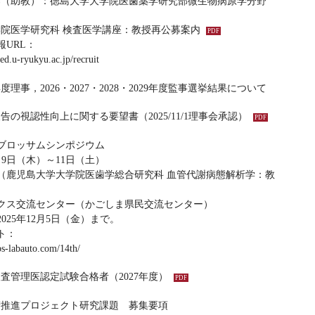
募（助教）：徳島大学大学院医歯薬学研究部微生物病原学分野
院医学研究科 検査医学講座：教授再公募案内
URL：
d.u-ryukyu.ac.jp/recruit
7年度理事，2026・2027・2028・2029年度監事選挙結果について
告の視認性向上に関する要望書（2025/11/1理事会承認）
ーブロッサムシンポジウム
4月9日（木）～11日（土）
（鹿児島大学大学院医歯学総合研究科 血管代謝病態解析学：教
クス交流センター（かごしま県民交流センター）
025年12月5日（金）まで。
ト：
bs-labauto.com/14th/
検査管理医認定試験合格者（2027年度）
学術推進プロジェクト研究課題 募集要項