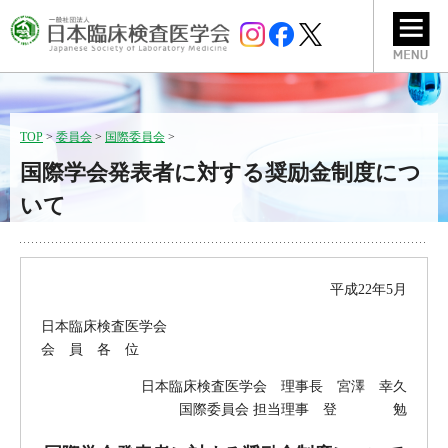
TOP
>
委員会
>
国際委員会
>
国際学会発表者に対する奨励金制度につ
いて
平成22年5月
日本臨床検査医学会
会 員 各 位
日本臨床検査医学会 理事長 宮澤 幸久
国際委員会 担当理事 登 勉