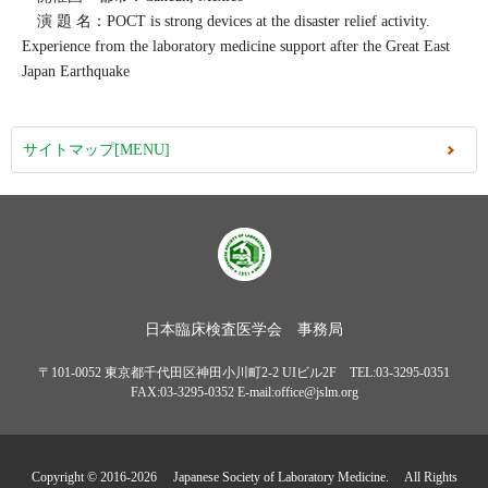
演 題 名：POCT is strong devices at the disaster relief activity.
Experience from the laboratory medicine support after the Great East
Japan Earthquake
サイトマップ[MENU]
日本臨床検査医学会 事務局
〒101-0052 東京都千代田区神田小川町2-2 UIビル2F TEL:03-3295-0351
FAX:03-3295-0352 E-mail:office@jslm.org
Copyright © 2016-
2026 Japanese Society of Laboratory Medicine. All Rights