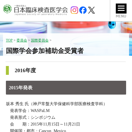
TOP
>
委員会
>
国際委員会
>
国際学会参加補助金受賞者
2016年度
2015年発表
坂本 秀生 氏（神戸常盤大学保健科学部医療検査学科）
発表学会：WASPaLM
発表形式：シンポジウム
会 期：2015年11月15日～11月21日
開催国・都市：Cancun, Mexico