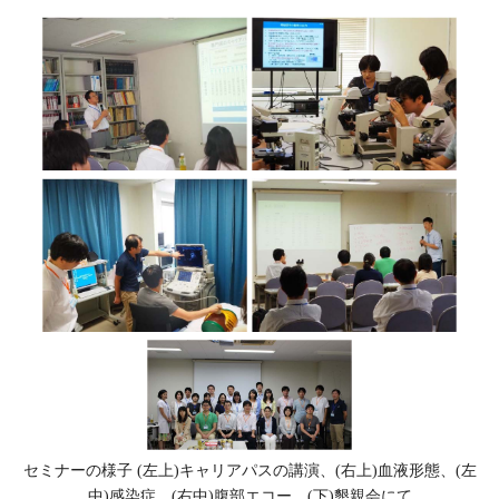
セミナーの様子 (左上)キャリアパスの講演、(右上)血液形態、(左
中)感染症、(右中)腹部エコー、(下)懇親会にて