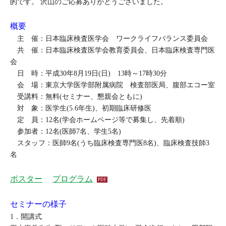
的です。 沢山のご応募ありがとうございました。
概要
主 催：日本臨床検査医学会 ワークライフバランス委員会
共 催：日本臨床検査医学会教育委員会、日本臨床検査専門医
会
日 時：平成30年8月19日(日) 13時～17時30分
会 場：東京大学医学部附属病院 検査部医局、腹部エコー室
受講料：無料(セミナー、懇親会ともに)
対 象：医学生(5.6年生)、初期臨床研修医
定 員：12名(学会ホームページ等で募集し、先着順)
参加者：12名(医師7名、学生5名)
スタッフ：医師9名(うち臨床検査専門医8名)、臨床検査技師3
名
ポスター
プログラム
セミナーの様子
1．開講式