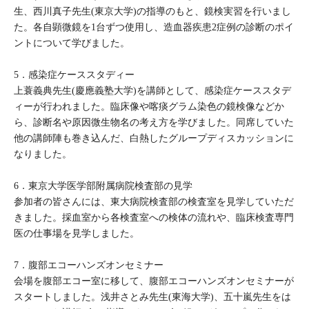
生、西川真子先生(東京大学)の指導のもと、鏡検実習を行いまし
た。各自顕微鏡を1台ずつ使用し、造血器疾患2症例の診断のポイ
ントについて学びました。
5．感染症ケーススタディー
上蓑義典先生(慶應義塾大学)を講師として、感染症ケーススタデ
ィーが行われました。臨床像や喀痰グラム染色の鏡検像などか
ら、診断名や原因微生物名の考え方を学びました。同席していた
他の講師陣も巻き込んだ、白熱したグループディスカッションに
なりました。
6．東京大学医学部附属病院検査部の見学
参加者の皆さんには、東大病院検査部の検査室を見学していただ
きました。採血室から各検査室への検体の流れや、臨床検査専門
医の仕事場を見学しました。
7．腹部エコーハンズオンセミナー
会場を腹部エコー室に移して、腹部エコーハンズオンセミナーが
スタートしました。浅井さとみ先生(東海大学)、五十嵐先生をは