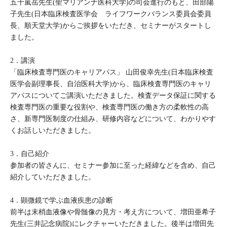
五十嵐岳先生(聖マリアンナ医科大学)の司会進行のもと、田部陽
子先生(日本臨床検査医学会 ライフワークバランス委員会委員
長、順天堂大学)からご挨拶をいただき、セミナーがスタートし
ました。
2．講演
「臨床検査専門医のキャリアパス」 山田俊幸先生(日本臨床検査
医学会副理事長、自治医科大学)から、臨床検査専門医のキャリ
アパスについてご講演いただきました。検査データ保証に関する
検査専門医の重要な役割や、検査専門医の働き方の柔軟性の高
さ、新専門医制度の仕組み、研修内容などについて、わかりやす
くお話しいただきました。
3．自己紹介
参加者の皆さんに、セミナー参加に至った経緯などを含め、自己
紹介していただきました。
4．顕微鏡で学ぶ血液疾患の診断
前半は末梢血液像や骨髄像の見方・考え方について、増田亜希子
先生(三井記念病院)にレクチャーいただきました。後半は増田先