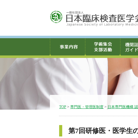
TOP
>
専門医・管理医制度
>
日本専門医機構 
第7回研修医・医学生