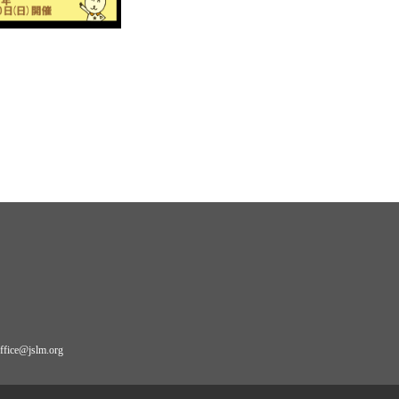
ce@jslm.org