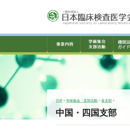
TOP
>
学術集会・支部活動
>
各支部
>
中国・四国支部