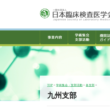
TOP
>
学術集会・支部活動
>
各支部
>
九州支部