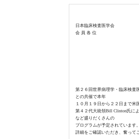
日本臨床検査医学会
会 員 各 位
第２６回世界病理学・臨床検査医学会議（W
との共催で本年
１０月１９日から２２日まで米国ラスベ
第４２代大統領Bill Clinto
など盛りだくさんの
プログラムが予定されています
詳細をご確認いただき、奮って