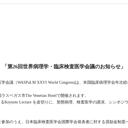
「第26回世界病理学・臨床検査医学会議のお知らせ」
ASPaLM XXVI World Congress)は、米国臨床病理学会年次総会（2011
ガス市The Venetian Hotelで開催されます。
n氏によるKeynote Lecture を皮切りに、形態病理、検査医学の講演、シ
。
ご参加のうえ、日本臨床検査医学会国際学会発表者に対する奨励金制度